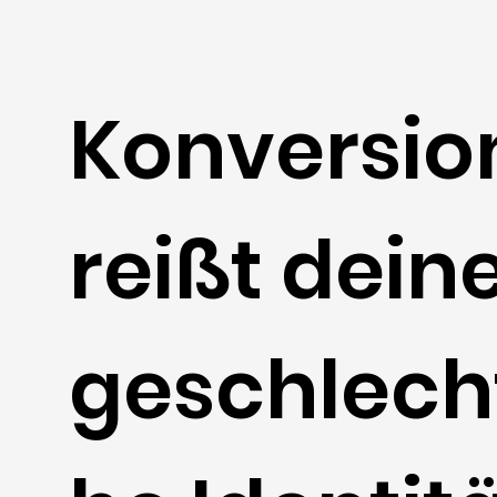
Konversio
reißt dein
geschlecht