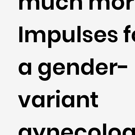
much mor
Impulses f
a gender-
variant
gynecolog