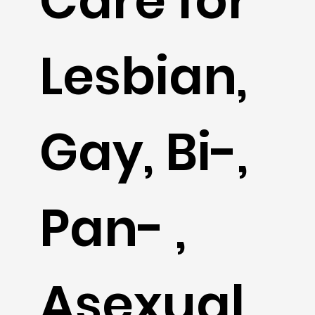
Care for
Lesbian,
Gay, Bi-,
Pan- ,
Asexual,