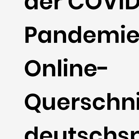
der COVID
Pandemie:
Online-
Querschni
deutschs