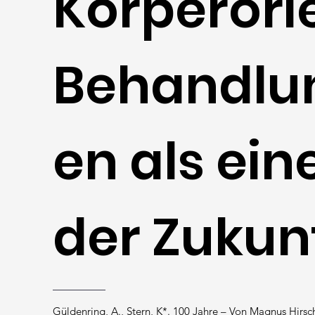
Körperori
Behandlu
en als ein
der Zukun
Güldenring, A., Stern, K*. 100 Jahre – Von Magnus Hirsch