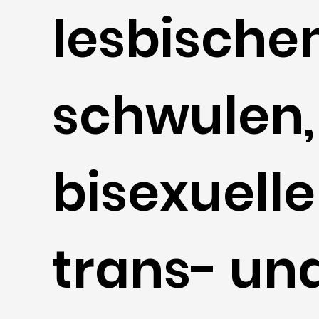
lesbischen
schwulen,
bisexuell
trans- un