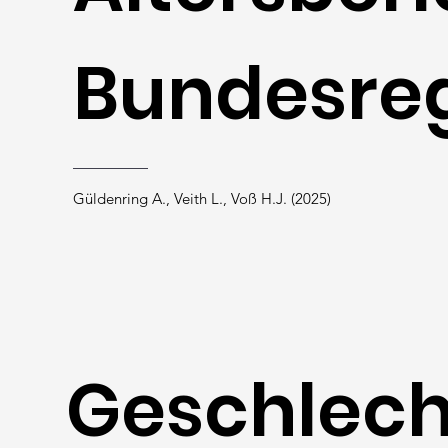
Bundesreg
Güldenring A., Veith L., Voß H.J. (2025)
Geschlech